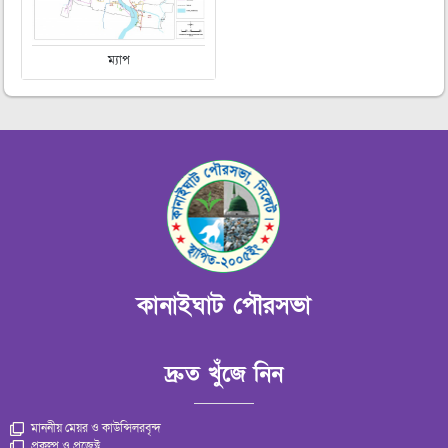
ম্যাপ
কানাইঘাট পৌরসভা
দ্রুত খুঁজে নিন
মাননীয় মেয়র ও কাউন্সিলরবৃন্দ
প্রকল্প ও প্রজেক্ট