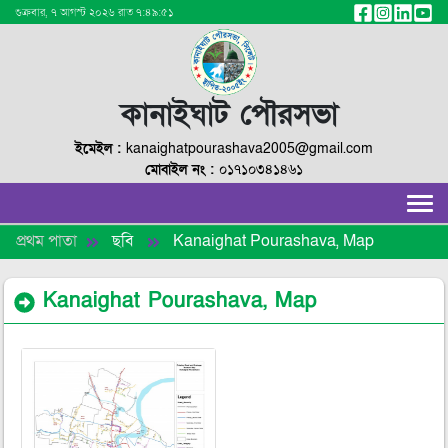
শুক্রবার, ৭ আগস্ট ২০২৬ রাত ৭:৪৯:৫১
কানাইঘাট পৌরসভা
ইমেইল :
kanaighatpourashava2005@gmail.com
মোবাইল নং :
০১৭১০৩৪১৪৬১
প্রথম পাতা
ছবি
Kanaighat Pourashava, Map
Kanaighat Pourashava, Map