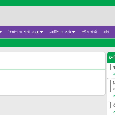
বিভাগ ও শাখা সমূহ
নোটিশ ও তথ্য
পৌর বার্তা
ছবি
জনপ্রতিনিধি বিভাগ
নোটিশ সমূহ
লাস্ট টেস্ট বিভাগ
টেন্ডার সমূহ
নো
বর্গ
প্রশাসনিক বিভাগ
জব সার্কুলার
ছ
১
প্রশাসনিক বিভাগ
সিটিজেন চার্টার
ন
প্রকৌশলী বিভাগ
বাজেট
স
স্বাস্থ্য পরিবার পরিকল্পনা ও পরিচ্ছন্ন
বার্ষিক কর্মসম্পাদন চুক্তি
৩
বিভাগ
বার্ষিক প্রতিবেদন
ট
৩
ফরম ডাউনলোড