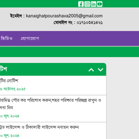
ইমেইল :
kanaighatpourashava2005@gmail.com
মোবাইল নং :
০১৭১০৩৪১৪৬১
ভিডিও
যোগাযোগ
টিশ
ুটির নোটিশ
৯ অক্টোবর, ২০২৫
িয়মিত পৌর কর পরিশোধ করুন,শহর পরিষ্কার পরিচ্ছন্ন রাখুন ও
েবা নিন
০ জুন, ২০২৪
্রেড লাইসেন্স ও ঠিকাদারী লাইসেন্স নবায়ন করুন
০ জুন, ২০২৪