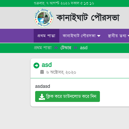
শুক্রবার, ৭ আগস্ট ২০২৬ সকাল ৫:১৩:১৬
কানাইঘাট পৌরসভা
প্রথম পাতা
কানাইঘাট পৌরসভা
স্থানীয় তথ্য
প্রথম পাতা
টেন্ডার
asd
স্বাগত বার্তা
জরুরী সেবা
পৌরসভার ইতিহাস
দর্শনীয় স্থান
asd
৬ অক্টোবর, ২০২০
একনজরে আমাদের পৌরসভা
প্রখ্যাত ব্যক্তি 
মেয়র মহোদয়ের বার্তা
হোটেল
asdasd
মাননীয় মেয়র ও কাউন্সিলরবৃন্দ
ক্লিক করে ডাউনলোড করে নিন
ওয়ার্ড সমূহ
সংরক্ষিত ওয়ার্ড সমূহ
প্রকল্প ও প্রজেক্ট