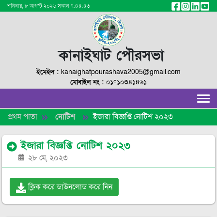
শনিবার, ৮ আগস্ট ২০২৬ সকাল ৭:৪৪:৪৩
কানাইঘাট পৌরসভা
ইমেইল :
kanaighatpourashava2005@gmail.com
মোবাইল নং :
০১৭১০৩৪১৪৬১
প্রথম পাতা
নোটিশ
ইজারা বিজ্ঞপ্তি নোটিশ ২০২৩
ইজারা বিজ্ঞপ্তি নোটিশ ২০২৩
২৮ মে, ২০২৩
ক্লিক করে ডাউনলোড করে নিন